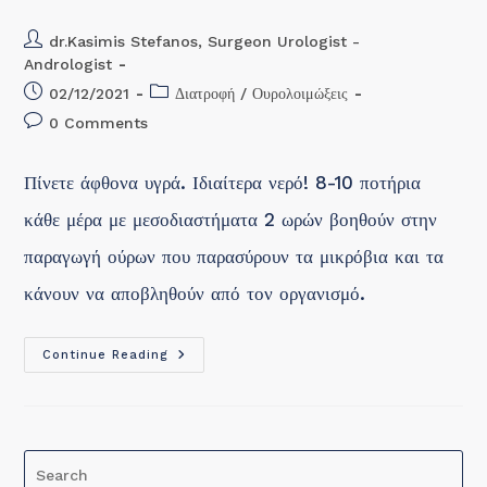
Post
dr.Kasimis Stefanos, Surgeon Urologist -
author:
Andrologist
Post
Post
02/12/2021
Διατροφή
/
Ουρολοιμώξεις
published:
category:
Post
0 Comments
comments:
Πίνετε άφθονα υγρά. Ιδιαίτερα νερό! 8-10 ποτήρια
κάθε μέρα με μεσοδιαστήματα 2 ωρών βοηθούν στην
παραγωγή ούρων που παρασύρουν τα μικρόβια και τα
κάνουν να αποβληθούν από τον οργανισμό.
12
Continue Reading
ΑΠΛΑ
ΜΕΤΡΑ
ΓΙΑ
ΤΗΝ
ΠΡΟΛΗΨΗ
ΤΩΝ
ΟΥΡΟΛΟΙΜΩΞΕΩΝ
Pre